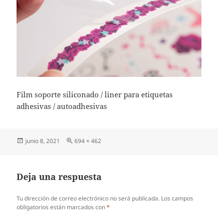
Film soporte siliconado / liner para etiquetas
adhesivas / autoadhesivas
Publicado
Tamaño
junio 8, 2021
694 × 462
el
completo
Deja una respuesta
Tu dirección de correo electrónico no será publicada.
Los campos
obligatorios están marcados con
*