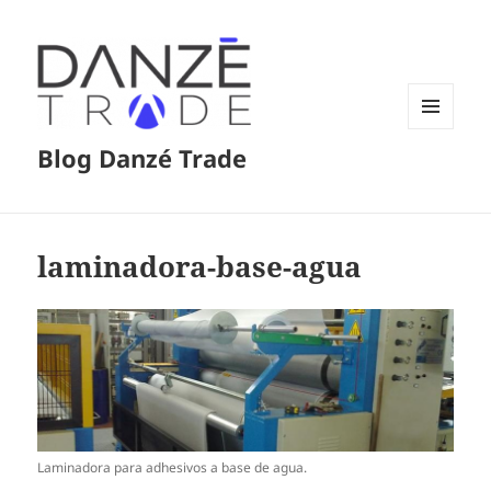
MENÚ
Blog Danzé Trade
Y
WIDGETS
laminadora-base-agua
Laminadora para adhesivos a base de agua.