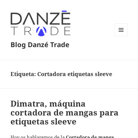
MENÚ
Blog Danzé Trade
Y
WIDGETS
Etiqueta:
Cortadora etiquetas sleeve
Dimatra, máquina
cortadora de mangas para
etiquetas sleeve
Hoy os hablaremos de la
Cortadora de manga