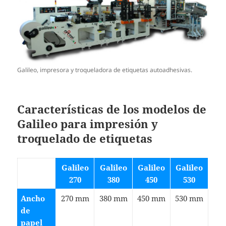
Galileo, impresora y troqueladora de etiquetas autoadhesivas.
Características de los modelos de
Galileo para impresión y
troquelado de etiquetas
Galileo
Galileo
Galileo
Galileo
270
380
450
530
Ancho
270 mm
380 mm
450 mm
530 mm
de
papel