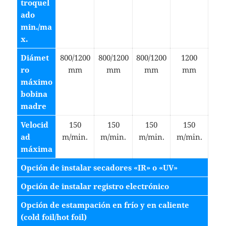
troquel
ado
min./ma
x.
Diámet
800/1200
800/1200
800/1200
1200
ro
mm
mm
mm
mm
máximo
bobina
madre
Velocid
150
150
150
150
ad
m/min.
m/min.
m/min.
m/min.
máxima
Opción de instalar secadores «IR» o «UV»
Opción de instalar registro electrónico
Opción de estampación en frío y en caliente
(cold foil/hot foil)