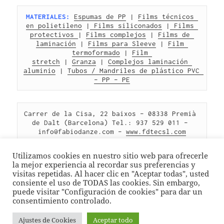
MATERIALES:
Espumas de PP
 | 
Films técnicos 
en polietileno
 |
 Films siliconados
 |
 Films 
protectivos 
| 
Films complejos
 | 
Films de 
laminación
 | 
Films para Sleeve
 | 
Film 
termoformado
 | 
Film 
stretch
 | 
Granza
 | 
Complejos laminación 
aluminio
 | 
Tubos / Mandriles de plástico PVC 
– PP – PE
Carrer de la Cisa, 22 baixos – 08338 Premià 
de Dalt (Barcelona) Tel.: 937 529 011 – 
info@fabiodanze.com – 
www.fdtecsl.com
Utilizamos cookies en nuestro sitio web para ofrecerle
la mejor experiencia al recordar sus preferencias y
visitas repetidas. Al hacer clic en "Aceptar todas", usted
consiente el uso de TODAS las cookies. Sin embargo,
Publicado
Categorías
Etiquetas
febrero 17, 2020
Etiquetas y Adhesivos
,
Maquinaria
puede visitar "Configuración de cookies" para dar un
el
impresión troquelado etiquetas autoadhesivas
,
impresora
consentimiento controlado.
en Impreso
troqueladora etiquetas autoadhesivas
Deja un comentario
Ajustes de Cookies
Aceptar todo