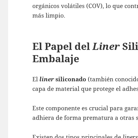
orgánicos volátiles (COV), lo que con
más limpio​.
El Papel del
Liner
Sil
Embalaje
El
liner
siliconado
(también conocido
capa de material que protege el adhes
Este componente es crucial para gara
adhiera de forma prematura a otras s
Existen dos tipos principales de
liner