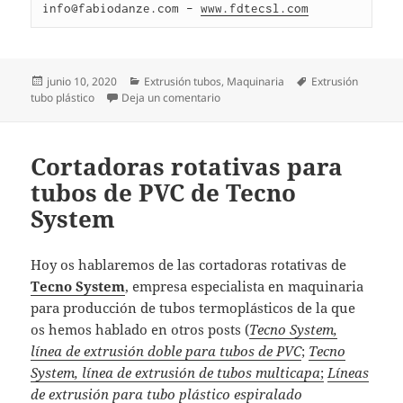
info@fabiodanze.com – 
www.fdtecsl.com
Publicado
Categorías
Etiquetas
junio 10, 2020
Extrusión tubos
,
Maquinaria
Extrusión
el
en Máquinas extrusoras para tubos 
tubo plástico
Deja un comentario
Cortadoras rotativas para
tubos de PVC de Tecno
System
Hoy os hablaremos de las cortadoras rotativas de
Tecno System
, empresa especialista en maquinaria
para producción de tubos termoplásticos de la que
os hemos hablado en otros posts (
Tecno System,
línea de extrusión doble para tubos de PVC
;
Tecno
System, línea de extrusión de tubos multicapa
;
Líneas
de extrusión para tubo plástico espiralado