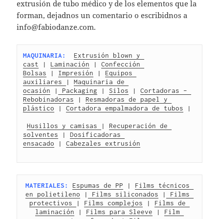
extrusión de tubo médico y de los elementos que la
forman, dejadnos un comentario o escribidnos a
info@fabiodanze.com.
MAQUINARIA:
Extrusión blown y 
cast
 | 
Laminación
 | 
Confección 
Bolsas
 | 
Impresión
 | 
Equipos 
auxiliares 
| 
Maquinaria de 
ocasión
 |
 Packaging
 | 
Silos
 | 
Cortadoras – 
Rebobinadoras
 | 
Resmadoras de papel y 
plástico
 | 
Cortadora empalmadora de tubos
 |
Husillos y camisas 
| 
Recuperación de 
solventes
 | 
Dosificadoras 
ensacado
 | 
Cabezales extrusión
MATERIALES:
Espumas de PP
 | 
Films técnicos 
en polietileno
 |
 Films siliconados
 |
 Films 
protectivos 
| 
Films complejos
 | 
Films de 
laminación
 | 
Films para Sleeve
 | 
Film 