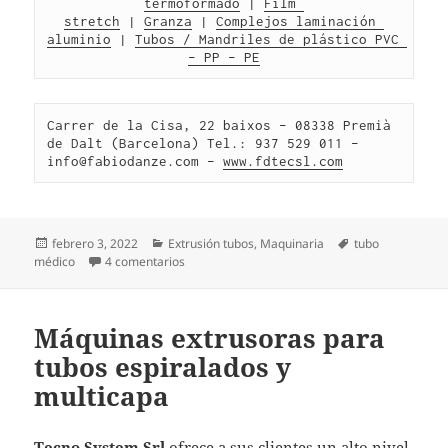
termoformado
 | 
Film 
stretch
 | 
Granza
 | 
Complejos laminación 
aluminio
 | 
Tubos / Mandriles de plástico PVC 
– PP – PE
Carrer de la Cisa, 22 baixos – 08338 Premià 
de Dalt (Barcelona) Tel.: 937 529 011 – 
info@fabiodanze.com – 
www.fdtecsl.com
Publicado
Categorías
Etiquetas
febrero 3, 2022
Extrusión tubos
,
Maquinaria
tubo
el
en Tecno System, líneas completas de extrusió
médico
4 comentarios
Máquinas extrusoras para
tubos espiralados y
multicapa
Tecno System Srl
ofrece a sus clientes un alto nivel