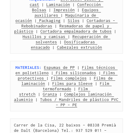
cast
 | 
Laminación
 | 
Confección 
Bolsas
 | 
Impresión
 | 
Equipos 
auxiliares 
| 
Maquinaria de 
ocasión
 |
 Packaging
 | 
Silos
 | 
Cortadoras – 
Rebobinadoras
 | 
Resmadoras de papel y 
plástico
 | 
Cortadora empalmadora de tubos
 | 
Husillos y camisas 
| 
Recuperación de 
solventes
 | 
Dosificadoras 
ensacado
 | 
Cabezales extrusión
MATERIALES:
Espumas de PP
 | 
Films técnicos 
en polietileno
 |
 Films siliconados
 |
 Films 
protectivos 
| 
Films complejos
 | 
Films de 
laminación
 | 
Films para Sleeve
 | 
Film 
termoformado
 | 
Film 
stretch
 | 
Granza
 | 
Complejos laminación 
aluminio
 | 
Tubos / Mandriles de plástico PVC 
– PP – PE
Carrer de la Cisa, 22 baixos – 08338 Premià 
de Dalt (Barcelona) Tel.: 937 529 011 – 