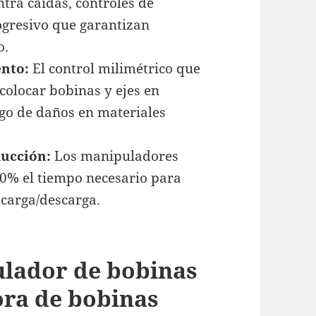
tra caídas, controles de
ogresivo que garantizan
o.
ento:
El control milimétrico que
colocar bobinas y ejes en
sgo de daños en materiales
ducción:
Los manipuladores
70% el tiempo necesario para
carga/descarga.
lador de bobinas
ora de bobinas