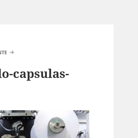
NTE
o-capsulas-