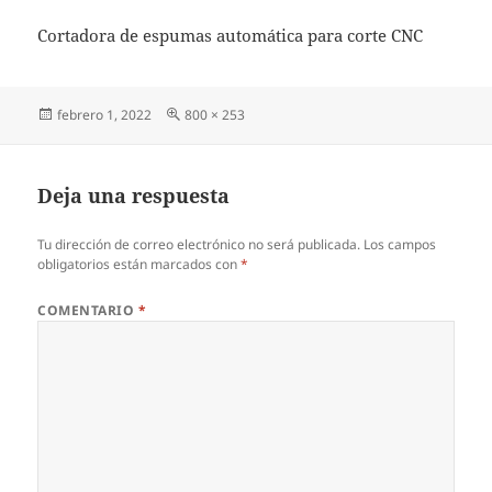
Cortadora de espumas automática para corte CNC
Publicado
Tamaño
febrero 1, 2022
800 × 253
el
completo
Deja una respuesta
Tu dirección de correo electrónico no será publicada.
Los campos
obligatorios están marcados con
*
COMENTARIO
*