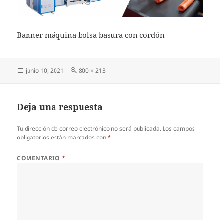
Banner máquina bolsa basura con cordón
Publicado
Tamaño
junio 10, 2021
800 × 213
el
completo
Deja una respuesta
Tu dirección de correo electrónico no será publicada.
Los campos
obligatorios están marcados con
*
COMENTARIO
*