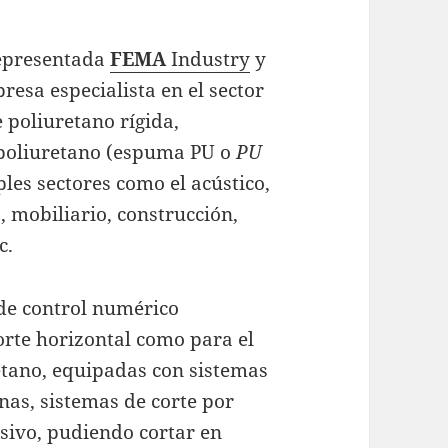
epresentada
FEMA
Industry
y
presa especialista
en el sector
 poliuretano rígida,
 poliuretano (espuma PU o
PU
les sectores como el acústico,
 mobiliario, construcción,
c
.
de control numérico
orte horizontal como para el
etano, equipadas con sistemas
rnas, sistemas de corte por
asivo, pudiendo cortar en