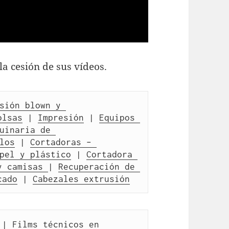
la cesión de sus vídeos.
sión blown y 
olsas
 | 
Impresión
 | 
Equipos 
uinaria de 
los
 | 
Cortadoras – 
pel y plástico
 | 
Cortadora 
y camisas 
| 
Recuperación de 
cado
 | 
Cabezales extrusión
 | 
Films técnicos en 