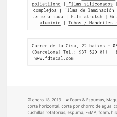
polietileno
 |
 Films siliconados
 
complejos
 | 
Films de laminación
 
termoformado
 | 
Film stretch
 | 
Gr
aluminio
 | 
Tubos / Mandriles 
Carrer de la Cisa, 22 baixos – 08
(Barcelona) Tel.: 937 529 011 – 
www.fdtecsl.com
Publicado
Categorías
enero 18, 2019
Foam & Espumas
,
Maqu
el
corte horizontal
,
corte por chorro de agua
,
c
cuchillas rotatorias
,
espuma
,
FEMA
,
foam
,
hil