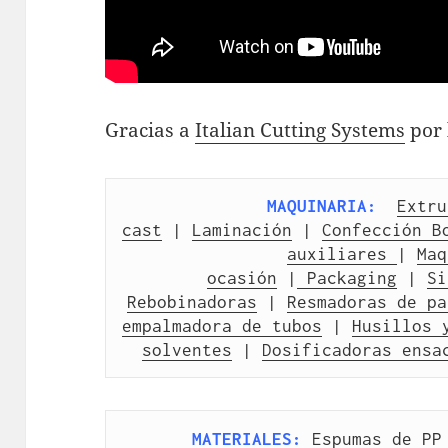
Gracias a
Italian Cutting Systems
por 
MAQUINARIA:
Extru
cast
 | 
Laminación
 | 
Confección B
auxiliares 
| 
Maq
ocasión
 |
 Packaging
 | 
Si
Rebobinadoras
 | 
Resmadoras de pa
empalmadora de tubos
 | 
Husillos 
solventes
 | 
Dosificadoras ensa
MATERIALES:
Espumas de PP