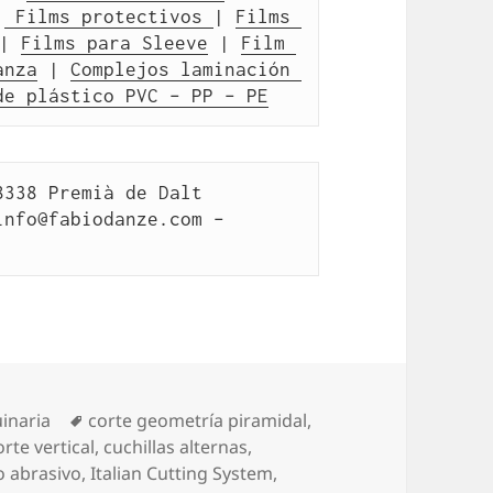
|
 Films protectivos 
| 
Films 
| 
Films para Sleeve
 | 
Film 
anza
 | 
Complejos laminación 
de plástico PVC – PP – PE
338 Premià de Dalt 
info@fabiodanze.com –
Etiquetas
inaria
corte geometría piramidal
,
orte vertical
,
cuchillas alternas
,
o abrasivo
,
Italian Cutting System
,