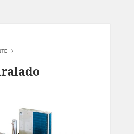
NTE
iralado