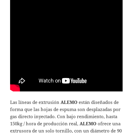
Las líneas de extrusión
ALEMO
están diseñados de
forma que las hojas de espuma son desplazadas por
gas directo inyectado. Con bajo rendimiento, hasta
150kg / hora de producción real,
ALEMO
ofrece una
extrusora de un solo tornillo, con un diámetro de 90