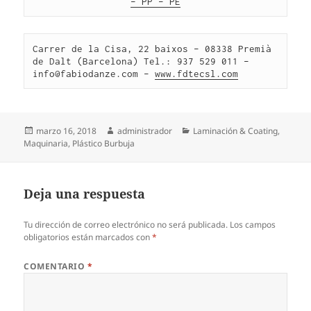
– PP – PE
Carrer de la Cisa, 22 baixos – 08338 Premià 
de Dalt (Barcelona) Tel.: 937 529 011 – 
info@fabiodanze.com – 
www.fdtecsl.com
Publicado
Autor
Categorías
marzo 16, 2018
administrador
Laminación & Coating
,
el
Maquinaria
,
Plástico Burbuja
Deja una respuesta
Tu dirección de correo electrónico no será publicada.
Los campos
obligatorios están marcados con
*
COMENTARIO
*