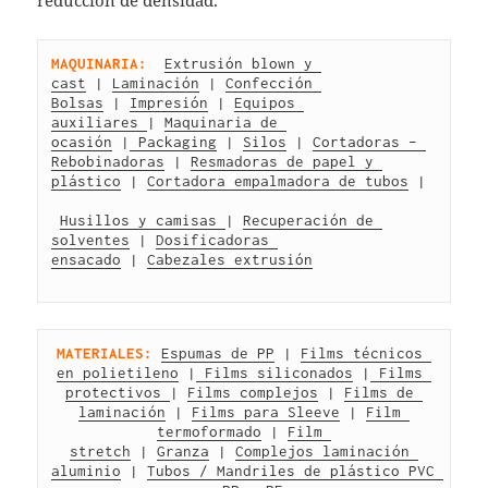
MAQUINARIA:
Extrusión blown y 
cast
 | 
Laminación
 | 
Confección 
Bolsas
 | 
Impresión
 | 
Equipos 
auxiliares 
| 
Maquinaria de 
ocasión
 |
 Packaging
 | 
Silos
 | 
Cortadoras – 
Rebobinadoras
 | 
Resmadoras de papel y 
plástico
 | 
Cortadora empalmadora de tubos
 |
Husillos y camisas 
| 
Recuperación de 
solventes
 | 
Dosificadoras 
ensacado
 | 
Cabezales extrusión
MATERIALES:
Espumas de PP
 | 
Films técnicos 
en polietileno
 |
 Films siliconados
 |
 Films 
protectivos 
| 
Films complejos
 | 
Films de 
laminación
 | 
Films para Sleeve
 | 
Film 
termoformado
 | 
Film 
stretch
 | 
Granza
 | 
Complejos laminación 
aluminio
 | 
Tubos / Mandriles de plástico PVC 