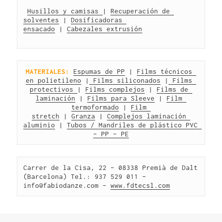
Husillos y camisas 
| 
Recuperación de 
solventes
 | 
Dosificadoras 
ensacado
 | 
Cabezales extrusión
MATERIALES:
Espumas de PP
 | 
Films técnicos 
en polietileno
 |
 Films siliconados
 |
 Films 
protectivos 
| 
Films complejos
 | 
Films de 
laminación
 | 
Films para Sleeve
 | 
Film 
termoformado
 | 
Film 
stretch
 | 
Granza
 | 
Complejos laminación 
aluminio
 | 
Tubos / Mandriles de plástico PVC 
– PP – PE
Carrer de la Cisa, 22 – 08338 Premià de Dalt 
(Barcelona) Tel.: 937 529 011 – 
info@fabiodanze.com – 
www.fdtecsl.com