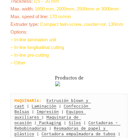
Thickness:
0,5 – 20 mm
Max. width:
1600 mm, 2000mm, 2500mm or 3000mm
Max. speed of line:
170 m/min
Extruder type:
Compact twin-screw, counter-rot. 130mm
Options:
– In-line lamination unit
– In-line longitudinal cutting
– In-line pre-cutting
– Other
Productos de
MAQUINARIA:
Extrusión blown y 
cast
 | 
Laminación
 | 
Confección 
Bolsas
 | 
Impresión
 | 
Equipos 
auxiliares 
| 
Maquinaria de 
ocasión
 |
 Packaging
 | 
Silos
 | 
Cortadoras – 
Rebobinadoras
 | 
Resmadoras de papel y 
plástico
 | 
Cortadora empalmadora de tubos
 |