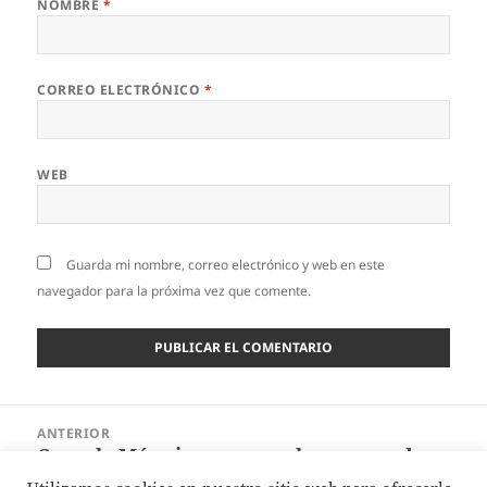
NOMBRE
*
CORREO ELECTRÓNICO
*
WEB
Guarda mi nombre, correo electrónico y web en este
navegador para la próxima vez que comente.
Navegación
ANTERIOR
de
Cypack: Máquinas para colocar asas de
Entrada
entradas
transporte
anterior: