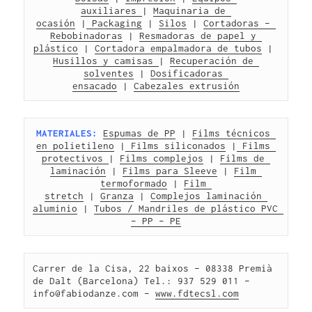
auxiliares 
| 
Maquinaria de 
ocasión
 |
 Packaging
 | 
Silos
 | 
Cortadoras – 
Rebobinadoras
 | 
Resmadoras de papel y 
plástico
 | 
Cortadora empalmadora de tubos
 | 
Husillos y camisas 
| 
Recuperación de 
solventes
 | 
Dosificadoras 
ensacado
 | 
Cabezales extrusión
MATERIALES:
Espumas de PP
 | 
Films técnicos 
en polietileno
 |
 Films siliconados
 |
 Films 
protectivos 
| 
Films complejos
 | 
Films de 
laminación
 | 
Films para Sleeve
 | 
Film 
termoformado
 | 
Film 
stretch
 | 
Granza
 | 
Complejos laminación 
aluminio
 | 
Tubos / Mandriles de plástico PVC 
– PP – PE
Carrer de la Cisa, 22 baixos – 08338 Premià 
de Dalt (Barcelona) Tel.: 937 529 011 – 
info@fabiodanze.com – 
www.fdtecsl.com