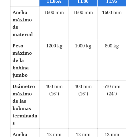
FE86A
FE86
FE95
Ancho
1600 mm
1600 mm
1600 mm
máximo
de
material
Peso
1200 kg
1000 kg
800 kg
máximo
de la
bobina
jumbo
Diámetro
400 mm
400 mm
610 mm
máximo
(16″)
(16″)
(24″)
de las
bobinas
terminada
s
Ancho
12 mm
12 mm
12 mm