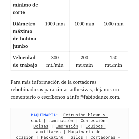
mínimo de
corte
Diámetro
1000 mm
1000 mm
1000 mm
máximo
de bobina
jumbo
Velocidad
300
200
150
de trabajo
mt./min
mt./min
mt./min
Para más información de la cortadoras
rebobinadoras para cintas adhesivas, déjanos un
comentario o escríbenos a info@fabiodanze.com.
MAQUINARIA:
Extrusión blown y 
cast
 | 
Laminación
 | 
Confección 
Bolsas
 | 
Impresión
 | 
Equipos 
auxiliares 
| 
Maquinaria de 
ocasión
 |
 Packaging
 | 
Silos
 | 
Cortadoras – 