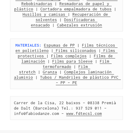
Rebobinadoras
 | 
Resmadoras de papel y 
plástico
 | 
Cortadora empalmadora de tubos
 | 
Husillos y camisas 
| 
Recuperación de 
solventes
 | 
Dosificadoras 
ensacado
 | 
Cabezales extrusión
MATERIALES:
Espumas de PP
 | 
Films técnicos 
en polietileno
 |
 Films siliconados
 |
 Films 
protectivos 
| 
Films complejos
 | 
Films de 
laminación
 | 
Films para Sleeve
 | 
Film 
termoformado
 | 
Film 
stretch
 | 
Granza
 | 
Complejos laminación 
aluminio
 | 
Tubos / Mandriles de plástico PVC 
– PP – PE
Carrer de la Cisa, 22 baixos – 08338 Premià 
de Dalt (Barcelona) Tel.: 937 529 011 – 
info@fabiodanze.com – 
www.fdtecsl.com