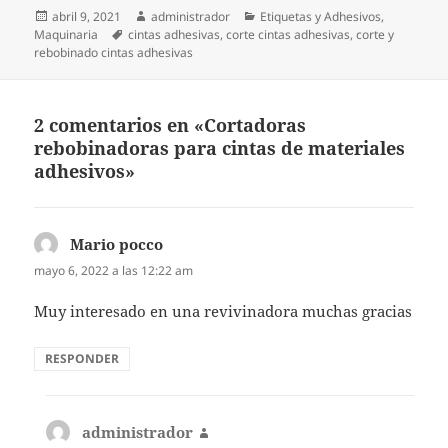
Publicado
Autor
Categorías
abril 9, 2021
administrador
Etiquetas y Adhesivos
,
el
Etiquetas
Maquinaria
cintas adhesivas
,
corte cintas adhesivas
,
corte y
rebobinado cintas adhesivas
2 comentarios en «Cortadoras
rebobinadoras para cintas de materiales
adhesivos»
Mario pocco
dice:
mayo 6, 2022 a las 12:22 am
Muy interesado en una revivinadora muchas gracias
RESPONDER
administrador
dice: