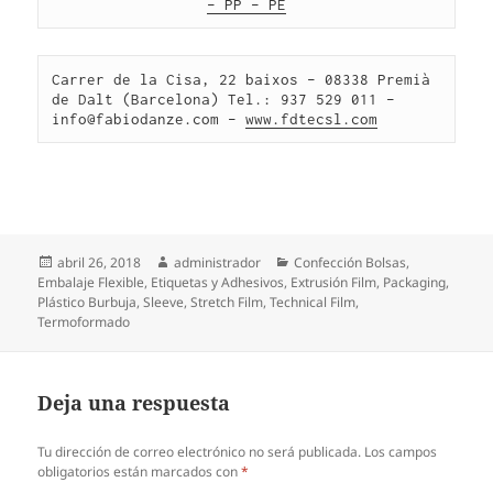
– PP – PE
Carrer de la Cisa, 22 baixos – 08338 Premià 
de Dalt (Barcelona) Tel.: 937 529 011 – 
info@fabiodanze.com – 
www.fdtecsl.com
Publicado
Autor
Categorías
abril 26, 2018
administrador
Confección Bolsas
,
el
Embalaje Flexible
,
Etiquetas y Adhesivos
,
Extrusión Film
,
Packaging
,
Plástico Burbuja
,
Sleeve
,
Stretch Film
,
Technical Film
,
Termoformado
Deja una respuesta
Tu dirección de correo electrónico no será publicada.
Los campos
obligatorios están marcados con
*