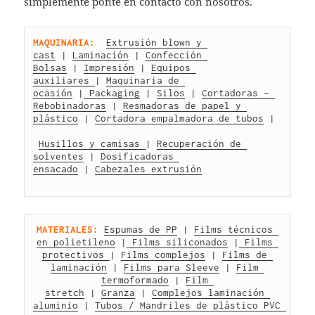
simplemente ponte en contacto con nosotros.
MAQUINARIA:
Extrusión blown y 
cast
 | 
Laminación
 | 
Confección 
Bolsas
 | 
Impresión
 | 
Equipos 
auxiliares 
| 
Maquinaria de 
ocasión
 |
 Packaging
 | 
Silos
 | 
Cortadoras – 
Rebobinadoras
 | 
Resmadoras de papel y 
plástico
 | 
Cortadora empalmadora de tubos
 |
Husillos y camisas 
| 
Recuperación de 
solventes
 | 
Dosificadoras 
ensacado
 | 
Cabezales extrusión
MATERIALES:
Espumas de PP
 | 
Films técnicos 
en polietileno
 |
 Films siliconados
 |
 Films 
protectivos 
| 
Films complejos
 | 
Films de 
laminación
 | 
Films para Sleeve
 | 
Film 
termoformado
 | 
Film 
stretch
 | 
Granza
 | 
Complejos laminación 
aluminio
 | 
Tubos / Mandriles de plástico PVC 