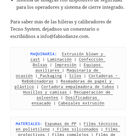
para los operadores y sistema de cierre integrado.
Para saber más de las hileras y calibradores de
Tecno System, dejadnos un comentario o
escribidnos a info@fabiodanze.com.
MAQUINARIA:
Extrusión blown y 
cast
 | 
Laminación
 | 
Confección 
Bolsas
 | 
Impresión
 | 
Equipos 
auxiliares 
| 
Maquinaria de 
ocasión
 |
 Packaging
 | 
Silos
 | 
Cortadoras – 
Rebobinadoras
 | 
Resmadoras de papel y 
plástico
 | 
Cortadora empalmadora de tubos
 | 
Husillos y camisas 
| 
Recuperación de 
solventes
 | 
Dosificadoras 
ensacado
 | 
Cabezales extrusión
MATERIALES:
Espumas de PP
 | 
Films técnicos 
en polietileno
 |
 Films siliconados
 |
 Films 
protectivos 
| 
Films complejos
 | 
Films de 