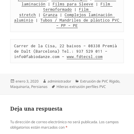
laminación
 | 
Films para Sleeve
 | 
Film 
termoformado
 | 
Film 
stretch
 | 
Granza
 | 
Complejos laminación 
aluminio
 | 
Tubos / Mandriles de plástico PVC 
– PP – PE
Carrer de la Cisa, 22 baixos – 08338 Premià 
de Dalt (Barcelona) Tel.: 937 529 011 – 
info@fabiodanze.com – 
www.fdtecsl.com
Publicado
Autor
Categorías
enero 3, 2020
administrador
Extrusión de PVC Rígido
,
el
Etiquetas
Maquinaria
,
Persianas
Hileras extrusión perfiles PVC
Deja una respuesta
Tu dirección de correo electrónico no será publicada.
Los campos
obligatorios están marcados con
*