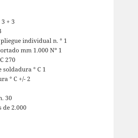
3 + 3
3
pliegue individual n. ° 1
cortado mm 1.000 Nº 1
C 270
 soldadura ° C 1
a ° C +/- 2
n. 30
s de 2.000