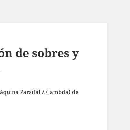
ón de sobres y
.
máquina Parsifal λ (lambda) de