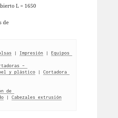
bierto L = 1650
s de
olsas
 | 
Impresión
 | 
Equipos 
rtadoras – 
pel y plástico
 | 
Cortadora 
n de 
do
 | 
Cabezales extrusión