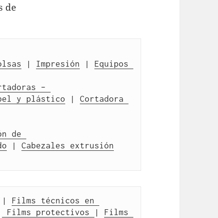
s de
olsas
 | 
Impresión
 | 
Equipos 
rtadoras – 
pel y plástico
 | 
Cortadora 
n de 
do
 | 
Cabezales extrusión
 | 
Films técnicos en 
|
 Films protectivos 
| 
Films 