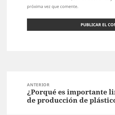
próxima vez que comente.
Navegación
de
ANTERIOR
¿Porqué es importante li
entradas
Entrada
de producción de plástic
anterior: