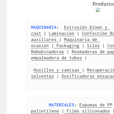
Producto
MAQUINARIA
:
Extrusión blown y 
cast
 | 
Laminación
 | 
Confección B
auxiliares 
| 
Maquinaria de 
ocasión
 |
 Packaging
 | 
Silos
 | 
Co
Rebobinadoras
 | 
Resmadoras de pa
empalmadora de tubos
 |
Husillos y camisas 
| 
Recuperació
solventes
 | 
Dosificadoras ensaca
MATERIALES
:
Espumas de PP
polietileno
 |
 Films siliconados
 