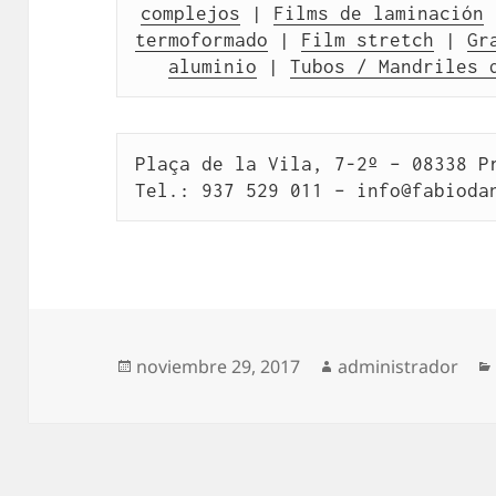
complejos
 | 
Films de laminación
 
termoformado
 | 
Film stretch
 | 
Gr
aluminio
 | 
Tubos / Mandriles 
Plaça de la Vila, 7-2º – 08338 Pr
Tel.: 937 529 011 – info@fabioda
Publicado
Autor
noviembre 29, 2017
administrador
el