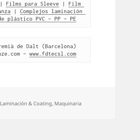
| 
Films para Sleeve
 | 
Film 
anza
 | 
Complejos laminación 
de plástico PVC – PP – PE
emià de Dalt (Barcelona) 
nze.com – 
www.fdtecsl.com
Categorías
Laminación & Coating
,
Maquinaria