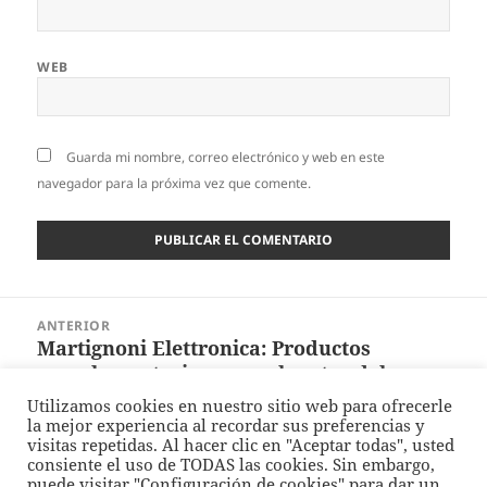
WEB
Guarda mi nombre, correo electrónico y web en este
navegador para la próxima vez que comente.
Navegación
ANTERIOR
de
Martignoni Elettronica: Productos
Entrada
entradas
complementarios para el sector del
anterior:
material plástico
Utilizamos cookies en nuestro sitio web para ofrecerle
la mejor experiencia al recordar sus preferencias y
visitas repetidas. Al hacer clic en "Aceptar todas", usted
SIGUIENTE
consiente el uso de TODAS las cookies. Sin embargo,
Feba SRL: Cortadoras-rebobinadoras de
Entrada
puede visitar "Configuración de cookies" para dar un