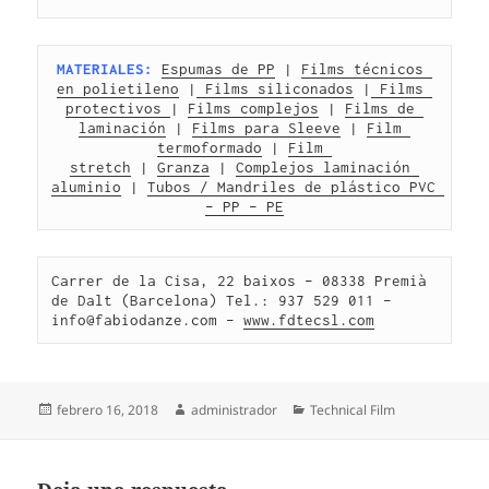
MATERIALES:
Espumas de PP
 | 
Films técnicos 
en polietileno
 |
 Films siliconados
 |
 Films 
protectivos 
| 
Films complejos
 | 
Films de 
laminación
 | 
Films para Sleeve
 | 
Film 
termoformado
 | 
Film 
stretch
 | 
Granza
 | 
Complejos laminación 
aluminio
 | 
Tubos / Mandriles de plástico PVC 
– PP – PE
Carrer de la Cisa, 22 baixos – 08338 Premià 
de Dalt (Barcelona) Tel.: 937 529 011 – 
info@fabiodanze.com – 
www.fdtecsl.com
Publicado
Autor
Categorías
febrero 16, 2018
administrador
Technical Film
el