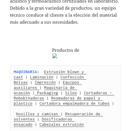
acústico y termoacústico certificados en laboratorio.
Debido a la gran variedad de productos, un equipo
técnico conduce al cliente a la elección del material
más adecuado a sus necesidades.
Productos de
MAQUINARIA:
Extrusión blown y 
cast
 | 
Laminación
 | 
Confección 
Bolsas
 | 
Impresión
 | 
Equipos 
auxiliares 
| 
Maquinaria de 
ocasión
 |
 Packaging
 | 
Silos
 | 
Cortadoras – 
Rebobinadoras
 | 
Resmadoras de papel y 
plástico
 | 
Cortadora empalmadora de tubos
 |
Husillos y camisas 
| 
Recuperación de 
solventes
 | 
Dosificadoras 
ensacado
 | 
Cabezales extrusión