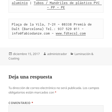
aluminio
 | 
Tubos / Mandriles de plástico PVC 
– PP – PE
Plaça de la Vila, 7-2º – 08338 Premià de 
Dalt (Barcelona) Tel.: 937 529 011 – 
info@fabiodanze.com – 
www.fdtecsl.com
Publicado
Autor
Categorías
diciembre 15, 2017
administrador
Laminación &
el
Coating
Deja una respuesta
Tu dirección de correo electrónico no será publicada.
Los campos
obligatorios están marcados con
*
COMENTARIO
*