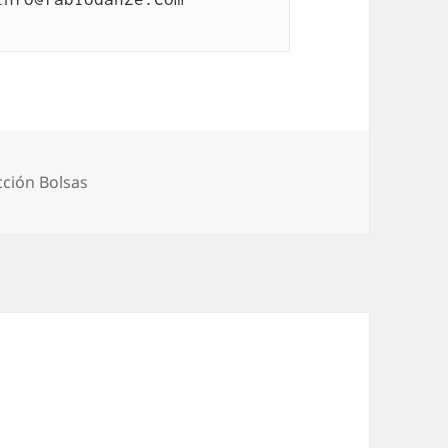
rías
ción Bolsas