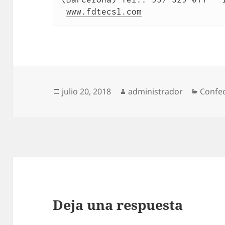
www.fdtecsl.com
Publicado
Autor
Catego
julio 20, 2018
administrador
Confec
el
Deja una respuesta