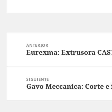
Navegación
de
ANTERIOR
Eurexma: Extrusora CAS
entradas
Entrada
anterior:
SIGUIENTE
Gavo Meccanica: Corte e
Entrada
siguiente: