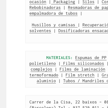
ocasión
 |
 Packaging
 | 
Silos
 | 
Co
Rebobinadoras
 | 
Resmadoras de pa
empalmadora de tubos
 |
Husillos y camisas 
| 
Recuperació
solventes
 | 
Dosificadoras ensaca
MATERIALES:
Espumas de PP
polietileno
 |
 Films siliconados
 
complejos
 | 
Films de laminación
 
termoformado
 | 
Film stretch
 | 
Gr
aluminio
 | 
Tubos / Mandriles 
Carrer de la Cisa, 22 baixos – 08
(Barcelona) Tel.: 937 529 011 – 