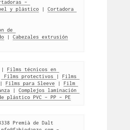
rtadoras – 
pel y plástico
 | 
Cortadora 
n de 
do
 | 
Cabezales extrusión
 | 
Films técnicos en 
|
 Films protectivos 
| 
Films 
| 
Films para Sleeve
 | 
Film 
anza
 | 
Complejos laminación 
de plástico PVC – PP – PE
338 Premià de Dalt 
info@fabiodanze.com –