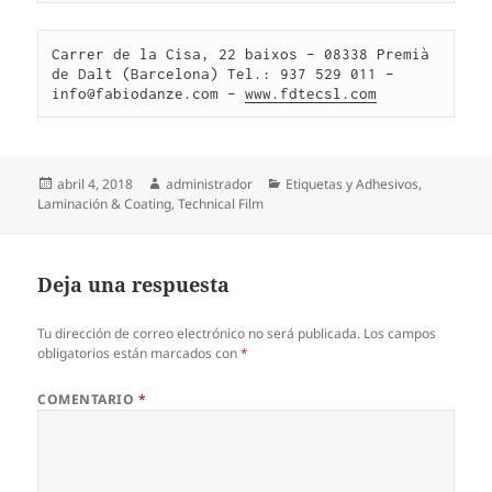
Carrer de la Cisa, 22 baixos – 08338 Premià 
de Dalt (Barcelona) Tel.: 937 529 011 – 
info@fabiodanze.com – 
www.fdtecsl.com
Publicado
Autor
Categorías
abril 4, 2018
administrador
Etiquetas y Adhesivos
,
el
Laminación & Coating
,
Technical Film
Deja una respuesta
Tu dirección de correo electrónico no será publicada.
Los campos
obligatorios están marcados con
*
COMENTARIO
*