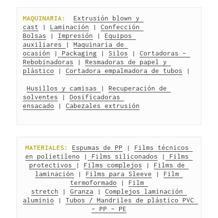
MAQUINARIA:
Extrusión blown y 
cast
 | 
Laminación
 | 
Confección 
Bolsas
 | 
Impresión
 | 
Equipos 
auxiliares 
| 
Maquinaria de 
ocasión
 |
 Packaging
 | 
Silos
 | 
Cortadoras – 
Rebobinadoras
 | 
Resmadoras de papel y 
plástico
 | 
Cortadora empalmadora de tubos
 |
Husillos y camisas 
| 
Recuperación de 
solventes
 | 
Dosificadoras 
ensacado
 | 
Cabezales extrusión
MATERIALES:
Espumas de PP
 | 
Films técnicos 
en polietileno
 |
 Films siliconados
 |
 Films 
protectivos 
| 
Films complejos
 | 
Films de 
laminación
 | 
Films para Sleeve
 | 
Film 
termoformado
 | 
Film 
stretch
 | 
Granza
 | 
Complejos laminación 
aluminio
 | 
Tubos / Mandriles de plástico PVC 
– PP – PE