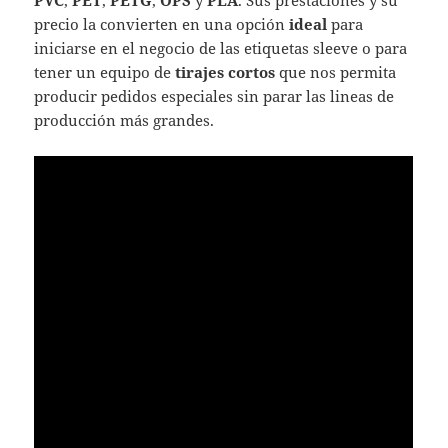
PVC
,
PET
,
PETG
,
OPS
y
PLA
. Sus prestaciones y su
precio la convierten en una opción
ideal
para
iniciarse en el negocio de las etiquetas sleeve o para
tener un equipo de
tirajes cortos
que nos permita
producir pedidos especiales sin parar las lineas de
producción más grandes.