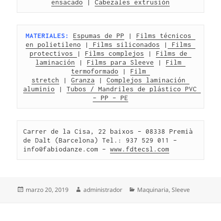
ensacado
 | 
Cabezales extrusión
MATERIALES:
Espumas de PP
 | 
Films técnicos 
en polietileno
 |
 Films siliconados
 |
 Films 
protectivos 
| 
Films complejos
 | 
Films de 
laminación
 | 
Films para Sleeve
 | 
Film 
termoformado
 | 
Film 
stretch
 | 
Granza
 | 
Complejos laminación 
aluminio
 | 
Tubos / Mandriles de plástico PVC 
– PP – PE
Carrer de la Cisa, 22 baixos – 08338 Premià 
de Dalt (Barcelona) Tel.: 937 529 011 – 
info@fabiodanze.com – 
www.fdtecsl.com
Publicado
Autor
Categorías
marzo 20, 2019
administrador
Maquinaria
,
Sleeve
el