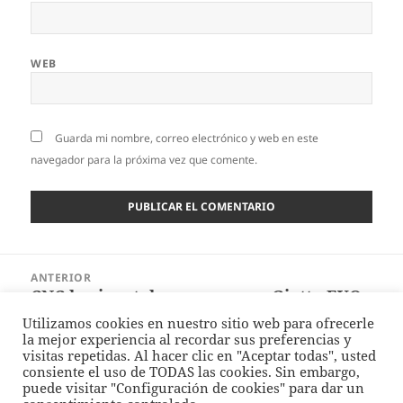
WEB
Guarda mi nombre, correo electrónico y web en este
navegador para la próxima vez que comente.
Navegación
ANTERIOR
de
CNC horizontal para espuma Giotto EVO
Entrada
entradas
de FEMA
anterior:
Utilizamos cookies en nuestro sitio web para ofrecerle
la mejor experiencia al recordar sus preferencias y
visitas repetidas. Al hacer clic en "Aceptar todas", usted
SIGUIENTE
consiente el uso de TODAS las cookies. Sin embargo,
Estaremos en PLASTIMAGEN® MÉXICO
Entrada
puede visitar "Configuración de cookies" para dar un