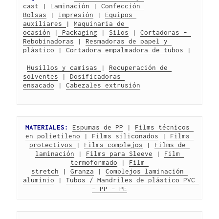
cast
 | 
Laminación
 | 
Confección 
Bolsas
 | 
Impresión
 | 
Equipos 
auxiliares 
| 
Maquinaria de 
ocasión
 |
 Packaging
 | 
Silos
 | 
Cortadoras – 
Rebobinadoras
 | 
Resmadoras de papel y 
plástico
 | 
Cortadora empalmadora de tubos
 |
Husillos y camisas 
| 
Recuperación de 
solventes
 | 
Dosificadoras 
ensacado
 | 
Cabezales extrusión
MATERIALES:
Espumas de PP
 | 
Films técnicos 
en polietileno
 |
 Films siliconados
 |
 Films 
protectivos 
| 
Films complejos
 | 
Films de 
laminación
 | 
Films para Sleeve
 | 
Film 
termoformado
 | 
Film 
stretch
 | 
Granza
 | 
Complejos laminación 
aluminio
 | 
Tubos / Mandriles de plástico PVC 
– PP – PE