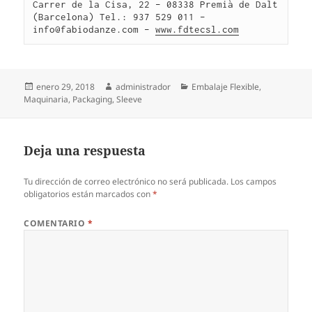
Carrer de la Cisa, 22 – 08338 Premià de Dalt 
(Barcelona) Tel.: 937 529 011 – 
info@fabiodanze.com – 
www.fdtecsl.com
Publicado
Autor
Categorías
enero 29, 2018
administrador
Embalaje Flexible
,
el
Maquinaria
,
Packaging
,
Sleeve
Deja una respuesta
Tu dirección de correo electrónico no será publicada.
Los campos
obligatorios están marcados con
*
COMENTARIO
*