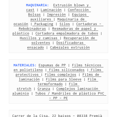
MAQUINARIA:
Extrusión blown y 
cast
 | 
Laminación
 | 
Confección 
Bolsas
 | 
Impresión
 | 
Equipos 
auxiliares 
| 
Maquinaria de 
ocasión
 |
 Packaging
 | 
Silos
 | 
Cortadoras – 
Rebobinadoras
 | 
Resmadoras de papel y 
plástico
 | 
Cortadora empalmadora de tubos
 | 
Husillos y camisas 
| 
Recuperación de 
solventes
 | 
Dosificadoras 
ensacado
 | 
Cabezales extrusión
MATERIALES:
Espumas de PP
 | 
Films técnicos 
en polietileno
 |
 Films siliconados
 |
 Films 
protectivos 
| 
Films complejos
 | 
Films de 
laminación
 | 
Films para Sleeve
 | 
Film 
termoformado
 | 
Film 
stretch
 | 
Granza
 | 
Complejos laminación 
aluminio
 | 
Tubos / Mandriles de plástico PVC 
– PP – PE
Carrer de la Cisa, 22 baixos – 08338 Premià 