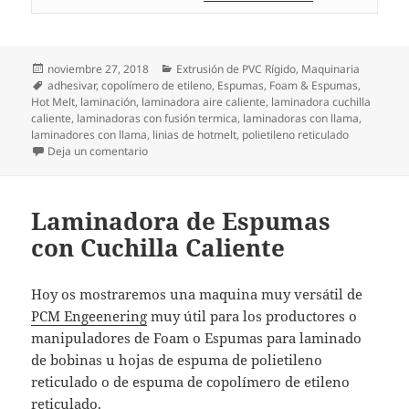
Publicado
Categorías
noviembre 27, 2018
Extrusión de PVC Rígido
,
Maquinaria
el
Etiquetas
adhesivar
,
copolímero de etileno
,
Espumas
,
Foam & Espumas
,
Hot Melt
,
laminación
,
laminadora aire caliente
,
laminadora cuchilla
caliente
,
laminadoras con fusión termica
,
laminadoras con llama
,
laminadores con llama
,
linias de hotmelt
,
polietileno reticulado
en Clavadora Grapadora para persianas de alumini
Deja un comentario
Laminadora de Espumas
con Cuchilla Caliente
Hoy os mostraremos una maquina muy versátil de
PCM Engeenering
muy útil para los productores o
manipuladores de Foam o Espumas para laminado
de bobinas u hojas de espuma de polietileno
reticulado o de espuma de copolímero de etileno
reticulado.