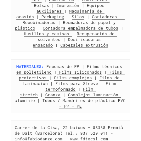
Bolsas
 | 
Impresión
 | 
Equipos 
auxiliares 
| 
Maquinaria de 
ocasión
 |
 Packaging
 | 
Silos
 | 
Cortadoras – 
Rebobinadoras
 | 
Resmadoras de papel y 
plástico
 | 
Cortadora empalmadora de tubos
 | 
Husillos y camisas 
| 
Recuperación de 
solventes
 | 
Dosificadoras 
ensacado
 | 
Cabezales extrusión
MATERIALES:
Espumas de PP
 | 
Films técnicos 
en polietileno
 |
 Films siliconados
 |
 Films 
protectivos 
| 
Films complejos
 | 
Films de 
laminación
 | 
Films para Sleeve
 | 
Film 
termoformado
 | 
Film 
stretch
 | 
Granza
 | 
Complejos laminación 
aluminio
 | 
Tubos / Mandriles de plástico PVC 
– PP – PE
Carrer de la Cisa, 22 baixos – 08338 Premià 
de Dalt (Barcelona) Tel.: 937 529 011 – 
info@fabiodanze.com – 
www.fdtecsl.com