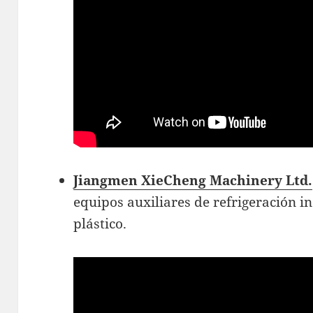
Jiangmen XieCheng Machinery Ltd.
equipos auxiliares de refrigeración i
plástico.