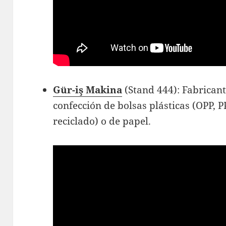
Gür-iş Makina
(Stand 444): Fabrican
confección de bolsas plásticas (OPP, 
reciclado) o de papel.