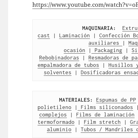
https://www.youtube.com/watch?v=
MAQUINARIA:
Extru
cast
 | 
Laminación
 | 
Confección B
auxiliares 
| 
Maq
ocasión
 |
 Packaging
 | 
Si
Rebobinadoras
 | 
Resmadoras de pa
empalmadora de tubos
 | 
Husillos 
solventes
 | 
Dosificadoras ensa
MATERIALES:
Espumas de PP
polietileno
 |
 Films siliconados
 
complejos
 | 
Films de laminación
 
termoformado
 | 
Film stretch
 | 
Gr
aluminio
 | 
Tubos / Mandriles 