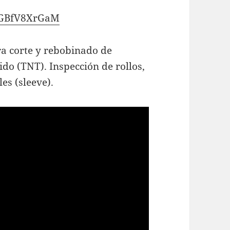
VGBfV8XrGaM
a corte y rebobinado de
jido (TNT). Inspección de rollos,
s (sleeve).