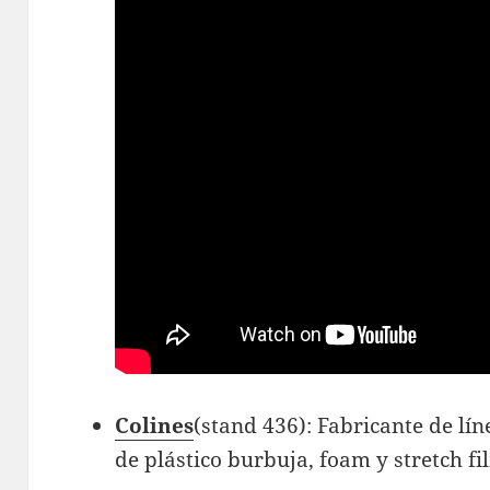
Colines
(stand 436): Fabricante de lí
de plástico burbuja, foam y stretch fi