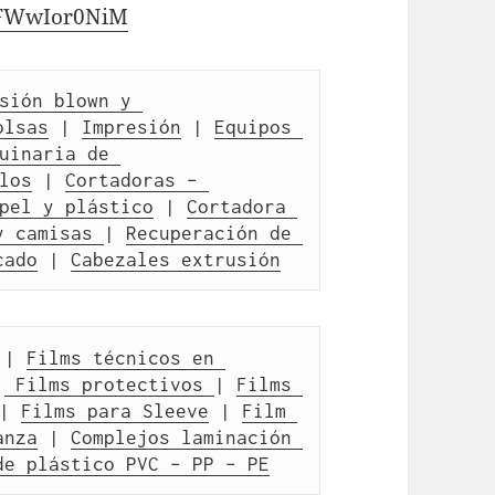
oFWwIor0NiM
sión blown y 
olsas
 | 
Impresión
 | 
Equipos 
uinaria de 
los
 | 
Cortadoras – 
pel y plástico
 | 
Cortadora 
y camisas 
| 
Recuperación de 
cado
 | 
Cabezales extrusión
 | 
Films técnicos en 
|
 Films protectivos 
| 
Films 
| 
Films para Sleeve
 | 
Film 
anza
 | 
Complejos laminación 
de plástico PVC – PP – PE