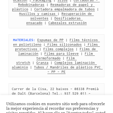
ocasión
 |
 Packaging
 | 
Silos
 | 
Cortadoras – 
Rebobinadoras
 | 
Resmadoras de papel y 
plástico
 | 
Cortadora empalmadora de tubos
 | 
Husillos y camisas 
| 
Recuperación de 
solventes
 | 
Dosificadoras 
ensacado
 | 
Cabezales extrusión
MATERIALES:
Espumas de PP
 | 
Films técnicos 
en polietileno
 |
 Films siliconados
 |
 Films 
protectivos 
| 
Films complejos
 | 
Films de 
laminación
 | 
Films para Sleeve
 | 
Film 
termoformado
 | 
Film 
stretch
 | 
Granza
 | 
Complejos laminación 
aluminio
 | 
Tubos / Mandriles de plástico PVC 
– PP – PE
Carrer de la Cisa, 22 baixos – 08338 Premià 
de Dalt (Barcelona) Tel.: 937 529 011 – 
info@fabiodanze.com – 
www.fdtecsl.com
Utilizamos cookies en nuestro sitio web para ofrecerle
la mejor experiencia al recordar sus preferencias y
visitas repetidas. Al hacer clic en "Aceptar todas", usted