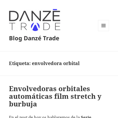
MENÚ
Blog Danzé Trade
Y
WIDGETS
Etiqueta:
envolvedora orbital
Envolvedoras orbitales
automáticas film stretch y
burbuja
En el post de hoy os hablaremos de la
Serie