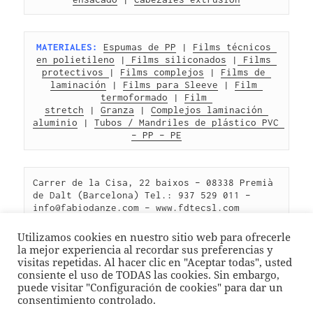
MATERIALES:
Espumas de PP
 | 
Films técnicos 
en polietileno
 |
 Films siliconados
 |
 Films 
protectivos 
| 
Films complejos
 | 
Films de 
laminación
 | 
Films para Sleeve
 | 
Film 
termoformado
 | 
Film 
stretch
 | 
Granza
 | 
Complejos laminación 
aluminio
 | 
Tubos / Mandriles de plástico PVC 
– PP – PE
Carrer de la Cisa, 22 baixos – 08338 Premià 
de Dalt (Barcelona) Tel.: 937 529 011 – 
info@fabiodanze.com – 
www.fdtecsl.com
Utilizamos cookies en nuestro sitio web para ofrecerle
la mejor experiencia al recordar sus preferencias y
visitas repetidas. Al hacer clic en "Aceptar todas", usted
Publicado
Categorías
Etiquetas
junio 7, 2019
Termoformado
Fabricante almohadillas
consiente el uso de TODAS las cookies. Sin embargo,
el
ciclismo
,
Fabricante protección deportiva
,
Maquinaria moldeo
puede visitar "Configuración de cookies" para dar un
termoconformado
,
Maquinaria moldeo termoformado
consentimiento controlado.
en Dual Press, maquinaria para el moldeo por te
Deja un comentario