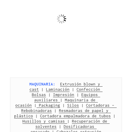
MAQUINARIA:
Extrusión blown y 
cast
 | 
Laminación
 | 
Confección 
Bolsas
 | 
Impresión
 | 
Equipos 
auxiliares 
| 
Maquinaria de 
ocasión
 |
 Packaging
 | 
Silos
 | 
Cortadoras – 
Rebobinadoras
 | 
Resmadoras de papel y 
plástico
 | 
Cortadora empalmadora de tubos
 | 
Husillos y camisas 
| 
Recuperación de 
solventes
 | 
Dosificadoras 
ensacado
 | 
Cabezales extrusión