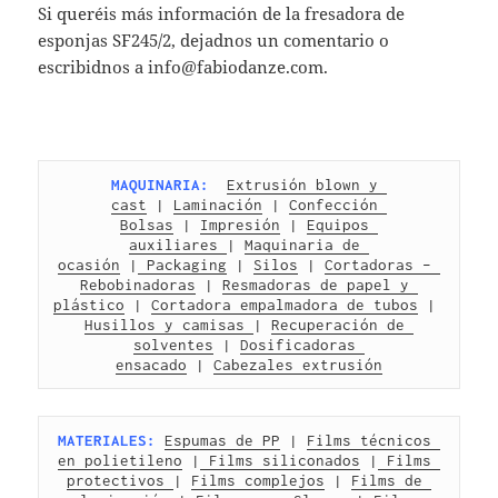
Si queréis más información de la fresadora de
esponjas SF245/2, dejadnos un comentario o
escribidnos a info@fabiodanze.com.
MAQUINARIA:
Extrusión blown y 
cast
 | 
Laminación
 | 
Confección 
Bolsas
 | 
Impresión
 | 
Equipos 
auxiliares 
| 
Maquinaria de 
ocasión
 |
 Packaging
 | 
Silos
 | 
Cortadoras – 
Rebobinadoras
 | 
Resmadoras de papel y 
plástico
 | 
Cortadora empalmadora de tubos
 | 
Husillos y camisas 
| 
Recuperación de 
solventes
 | 
Dosificadoras 
ensacado
 | 
Cabezales extrusión
MATERIALES:
Espumas de PP
 | 
Films técnicos 
en polietileno
 |
 Films siliconados
 |
 Films 
protectivos 
| 
Films complejos
 | 
Films de 