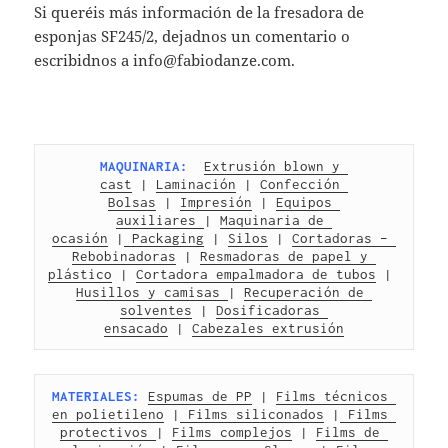
Si queréis más información de la fresadora de
esponjas SF245/2, dejadnos un comentario o
escribidnos a info@fabiodanze.com.
MAQUINARIA:
Extrusión blown y 
cast
 | 
Laminación
 | 
Confección 
Bolsas
 | 
Impresión
 | 
Equipos 
auxiliares 
| 
Maquinaria de 
ocasión
 |
 Packaging
 | 
Silos
 | 
Cortadoras – 
Rebobinadoras
 | 
Resmadoras de papel y 
plástico
 | 
Cortadora empalmadora de tubos
 | 
Husillos y camisas 
| 
Recuperación de 
solventes
 | 
Dosificadoras 
ensacado
 | 
Cabezales extrusión
MATERIALES:
Espumas de PP
 | 
Films técnicos 
en polietileno
 |
 Films siliconados
 |
 Films 
protectivos 
| 
Films complejos
 | 
Films de 