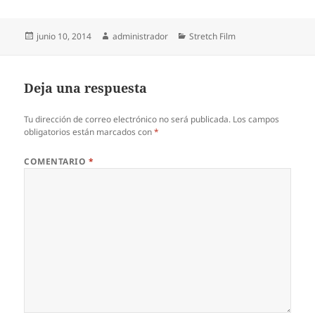
Publicado
Autor
Categorías
junio 10, 2014
administrador
Stretch Film
el
Deja una respuesta
Tu dirección de correo electrónico no será publicada.
Los campos
obligatorios están marcados con
*
COMENTARIO
*