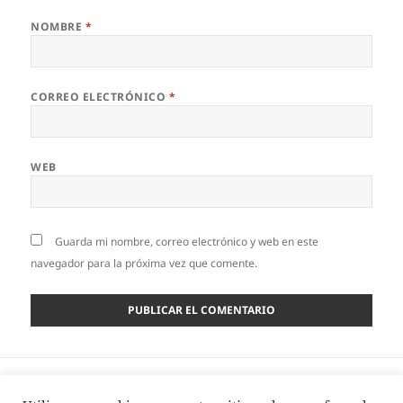
NOMBRE
*
CORREO ELECTRÓNICO
*
WEB
Guarda mi nombre, correo electrónico y web en este
navegador para la próxima vez que comente.
Navegación
ANTERIOR
de
Film pre-estirado off-line o in-line?
Entrada