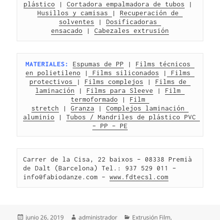
plástico
 | 
Cortadora empalmadora de tubos
 | 
Husillos y camisas 
| 
Recuperación de 
solventes
 | 
Dosificadoras 
ensacado
 | 
Cabezales extrusión
MATERIALES:
Espumas de PP
 | 
Films técnicos 
en polietileno
 |
 Films siliconados
 |
 Films 
protectivos 
| 
Films complejos
 | 
Films de 
laminación
 | 
Films para Sleeve
 | 
Film 
termoformado
 | 
Film 
stretch
 | 
Granza
 | 
Complejos laminación 
aluminio
 | 
Tubos / Mandriles de plástico PVC 
– PP – PE
Carrer de la Cisa, 22 baixos – 08338 Premià 
de Dalt (Barcelona) Tel.: 937 529 011 – 
info@fabiodanze.com – 
www.fdtecsl.com
Publicado
Autor
Categorías
junio 26, 2019
administrador
Extrusión Film
,