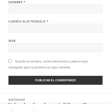
NOMBRE
*
CORREO ELECTRÓNICO
*
WEB
Guarda mi nombre, correo electrónico y web en este
navegador para la próxima vez que comente.
Navegación
ANTERIOR
de
Volteador de palets móvil Toppy Ph
Entrada
entradas
Advance
anterior: