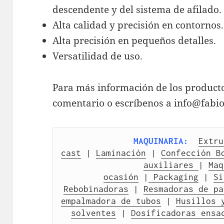
descendente y del sistema de afilado.
Alta calidad y precisión en contornos.
Alta precisión en pequeños detalles.
Versatilidad de uso.
Para más información de los product
comentario o escríbenos a info@fabi
MAQUINARIA:
Extru
cast
 | 
Laminación
 | 
Confección B
auxiliares 
| 
Maq
ocasión
 |
 Packaging
 | 
Si
Rebobinadoras
 | 
Resmadoras de pa
empalmadora de tubos
 | 
Husillos 
solventes
 | 
Dosificadoras ensa