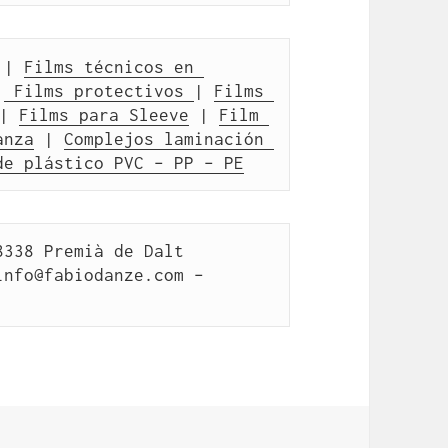
 | 
Films técnicos en 
|
 Films protectivos 
| 
Films 
| 
Films para Sleeve
 | 
Film 
anza
 | 
Complejos laminación 
de plástico PVC – PP – PE
338 Premià de Dalt 
info@fabiodanze.com –