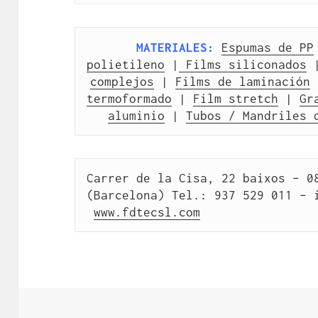
MATERIALES:
Espumas de PP
polietileno
 |
 Films siliconados
 
complejos
 | 
Films de laminación
 
termoformado
 | 
Film stretch
 | 
Gr
aluminio
 | 
Tubos / Mandriles 
Carrer de la Cisa, 22 baixos – 08
(Barcelona) Tel.: 937 529 011 – 
www.fdtecsl.com