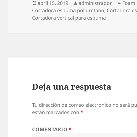
Publicado
Autor
Categ
abril 15, 2019
administrador
Foam 
el
Cortadora espuma poliuretano
,
Cortadora e
Cortadora vertical para espuma
Deja una respuesta
Tu dirección de correo electrónico no será pu
están marcados con
*
COMENTARIO
*