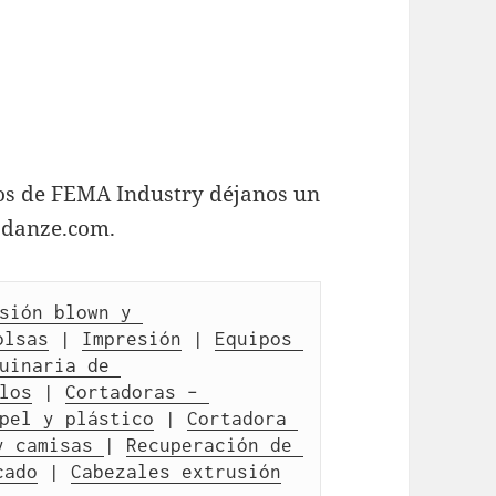
os de FEMA Industry déjanos un
odanze.com.
sión blown y 
olsas
 | 
Impresión
 | 
Equipos 
uinaria de 
los
 | 
Cortadoras – 
pel y plástico
 | 
Cortadora 
y camisas 
| 
Recuperación de 
cado
 | 
Cabezales extrusión