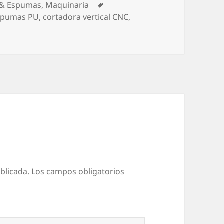
orías
Etiquetas
& Espumas
,
Maquinaria
spumas PU
,
cortadora vertical CNC
,
blicada.
Los campos obligatorios