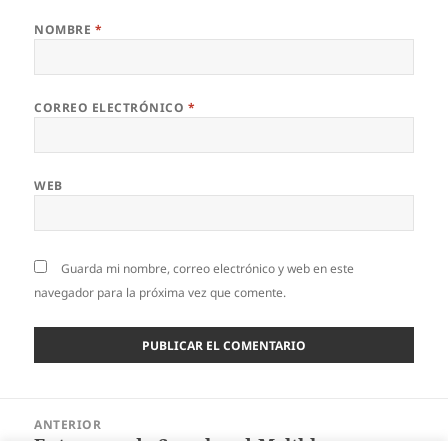
NOMBRE
*
CORREO ELECTRÓNICO
*
WEB
Guarda mi nombre, correo electrónico y web en este
navegador para la próxima vez que comente.
Navegación
ANTERIOR
de
Extrusora de Spunbond-Meltblown-
Entrada