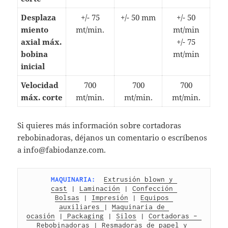
Desplaza
+/- 75
+/- 50 mm
+/- 50
miento
mt/min.
mt/min
axial máx.
+/- 75
bobina
mt/min
inicial
Velocidad
700
700
700
máx. corte
mt/min.
mt/min.
mt/min.
Si quieres más información sobre cortadoras
rebobinadoras, déjanos un comentario o escríbenos
a info@fabiodanze.com.
MAQUINARIA:
Extrusión blown y 
cast
 | 
Laminación
 | 
Confección 
Bolsas
 | 
Impresión
 | 
Equipos 
auxiliares 
| 
Maquinaria de 
ocasión
 |
 Packaging
 | 
Silos
 | 
Cortadoras – 
Rebobinadoras
 | 
Resmadoras de papel y 