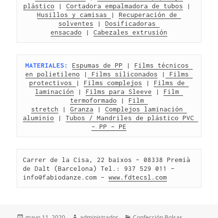
plástico
 | 
Cortadora empalmadora de tubos
 | 
Husillos y camisas 
| 
Recuperación de 
solventes
 | 
Dosificadoras 
ensacado
 | 
Cabezales extrusión
MATERIALES:
Espumas de PP
 | 
Films técnicos 
en polietileno
 |
 Films siliconados
 |
 Films 
protectivos 
| 
Films complejos
 | 
Films de 
laminación
 | 
Films para Sleeve
 | 
Film 
termoformado
 | 
Film 
stretch
 | 
Granza
 | 
Complejos laminación 
aluminio
 | 
Tubos / Mandriles de plástico PVC 
– PP – PE
Carrer de la Cisa, 22 baixos – 08338 Premià 
de Dalt (Barcelona) Tel.: 937 529 011 – 
info@fabiodanze.com – 
www.fdtecsl.com
Publicado
Autor
Categorías
mayo 11, 2020
administrador
Confección Bolsas
,