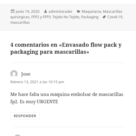
Publicado
Autor
Categorías
junio 19, 2020
administrador
Maquinaria
,
Mascarillas
el
Etiquetas
quirúrgicas, FFP2 y FFP3. Tejido No Tejido
,
Packaging
Covid-19
,
mascarillas
4 comentarios en «Envasado flow pack y
packaging para mascarillas»
Jose
dice:
febrero 13, 2021 a las 10:15 pm
Me hace falta una máquina embolsar de mascarillas
fp2. Es muy URGENTE
RESPONDER