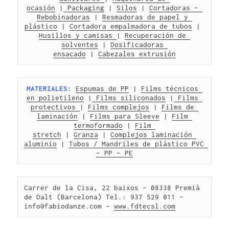
ocasión
 |
 Packaging
 | 
Silos
 | 
Cortadoras – 
Rebobinadoras
 | 
Resmadoras de papel y 
plástico
 | 
Cortadora empalmadora de tubos
 | 
Husillos y camisas 
| 
Recuperación de 
solventes
 | 
Dosificadoras 
ensacado
 | 
Cabezales extrusión
MATERIALES:
Espumas de PP
 | 
Films técnicos 
en polietileno
 |
 Films siliconados
 |
 Films 
protectivos 
| 
Films complejos
 | 
Films de 
laminación
 | 
Films para Sleeve
 | 
Film 
termoformado
 | 
Film 
stretch
 | 
Granza
 | 
Complejos laminación 
aluminio
 | 
Tubos / Mandriles de plástico PVC 
– PP – PE
Carrer de la Cisa, 22 baixos – 08338 Premià 
de Dalt (Barcelona) Tel.: 937 529 011 – 
info@fabiodanze.com – 
www.fdtecsl.com