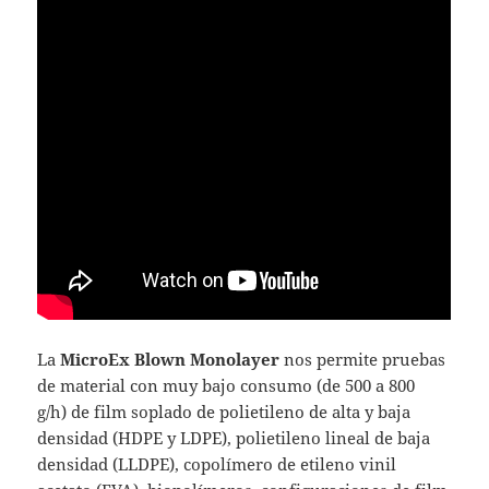
La
MicroEx Blown Monolayer
nos permite pruebas
de material con muy bajo consumo (de 500 a 800
g/h) de film soplado de polietileno de alta y baja
densidad (HDPE y LDPE), polietileno lineal de baja
densidad (LLDPE), copolímero de etileno vinil