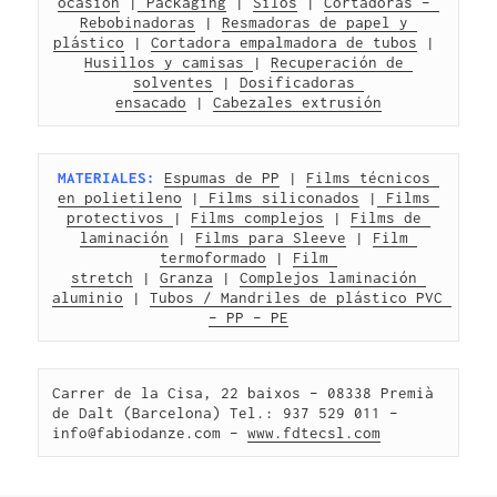
ocasión
 |
 Packaging
 | 
Silos
 | 
Cortadoras – 
Rebobinadoras
 | 
Resmadoras de papel y 
plástico
 | 
Cortadora empalmadora de tubos
 | 
Husillos y camisas 
| 
Recuperación de 
solventes
 | 
Dosificadoras 
ensacado
 | 
Cabezales extrusión
MATERIALES:
Espumas de PP
 | 
Films técnicos 
en polietileno
 |
 Films siliconados
 |
 Films 
protectivos 
| 
Films complejos
 | 
Films de 
laminación
 | 
Films para Sleeve
 | 
Film 
termoformado
 | 
Film 
stretch
 | 
Granza
 | 
Complejos laminación 
aluminio
 | 
Tubos / Mandriles de plástico PVC 
– PP – PE
Carrer de la Cisa, 22 baixos – 08338 Premià 
de Dalt (Barcelona) Tel.: 937 529 011 – 
info@fabiodanze.com – 
www.fdtecsl.com