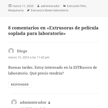
Publicado
Autor
Categorías
marzo 11, 2020
administrador
Extrusión Film
,
el
Etiquetas
Maquinaria
Extrusora blown laboratorio
8 comentarios en «Extrusoras de película
soplada para laboratorio»
Diego
dice:
marzo 15, 2023 a las 11:42 pm
Buenas tardes. Estoy interesado en la ESTRusora de
laboratorio. Qué precio tendría?
RESPONDER
administrador
dice: