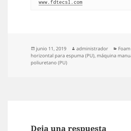
www.fdtecsl.com
Publicado
Autor
Categ
junio 11, 2019
administrador
Foam
el
horizontal para espuma (PU)
,
máquina manual
poliuretano (PU)
Deja una respuesta