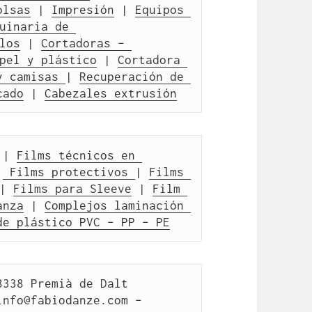
olsas
 | 
Impresión
 | 
Equipos 
uinaria de 
los
 | 
Cortadoras – 
pel y plástico
 | 
Cortadora 
y camisas 
| 
Recuperación de 
cado
 | 
Cabezales extrusión
 | 
Films técnicos en 
|
 Films protectivos 
| 
Films 
| 
Films para Sleeve
 | 
Film 
anza
 | 
Complejos laminación 
de plástico PVC – PP – PE
338 Premià de Dalt 
info@fabiodanze.com –