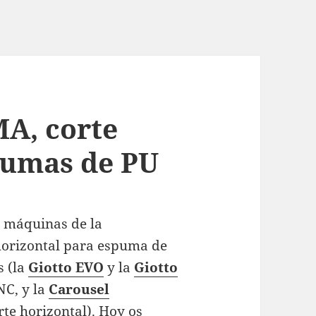
MA, corte
pumas de PU
 máquinas de la
horizontal para espuma de
s (la
Giotto EVO
y la
Giotto
NC, y la
Carousel
te horizontal). Hoy os