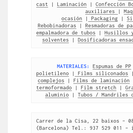
cast
 | 
Laminación
 | 
Confección B
auxiliares 
| 
Maq
ocasión
 |
 Packaging
 | 
Si
Rebobinadoras
 | 
Resmadoras de pa
empalmadora de tubos
 | 
Husillos 
solventes
 | 
Dosificadoras ensa
MATERIALES:
Espumas de PP
polietileno
 |
 Films siliconados
 
complejos
 | 
Films de laminación
 
termoformado
 | 
Film stretch
 | 
Gr
aluminio
 | 
Tubos / Mandriles 
Carrer de la Cisa, 22 baixos – 08
(Barcelona) Tel.: 937 529 011 – 