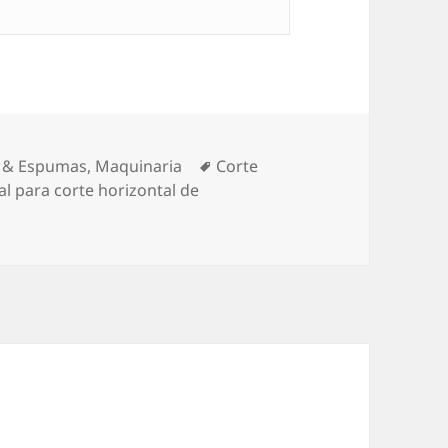
orías
Etiquetas
 & Espumas
,
Maquinaria
Corte
 para corte horizontal de