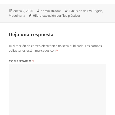
Publicado
Autor
Categorías
enero 2, 2020
administrador
Extrusión de PVC Rígido
,
el
Etiquetas
Maquinaria
Hilera extrusión perfiles plásticos
Deja una respuesta
Tu dirección de correo electrónico no será publicada.
Los campos
obligatorios están marcados con
*
COMENTARIO
*