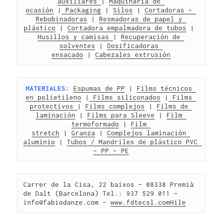
auxiliares 
| 
Maquinaria de 
ocasión
 |
 Packaging
 | 
Silos
 | 
Cortadoras – 
Rebobinadoras
 | 
Resmadoras de papel y 
plástico
 | 
Cortadora empalmadora de tubos
 | 
Husillos y camisas 
| 
Recuperación de 
solventes
 | 
Dosificadoras 
ensacado
 | 
Cabezales extrusión
MATERIALES:
Espumas de PP
 | 
Films técnicos 
en polietileno
 |
 Films siliconados
 |
 Films 
protectivos 
| 
Films complejos
 | 
Films de 
laminación
 | 
Films para Sleeve
 | 
Film 
termoformado
 | 
Film 
stretch
 | 
Granza
 | 
Complejos laminación 
aluminio
 | 
Tubos / Mandriles de plástico PVC 
– PP – PE
Carrer de la Cisa, 22 baixos – 08338 Premià 
de Dalt (Barcelona) Tel.: 937 529 011 – 
info@fabiodanze.com – 
www.fdtecsl.comHile