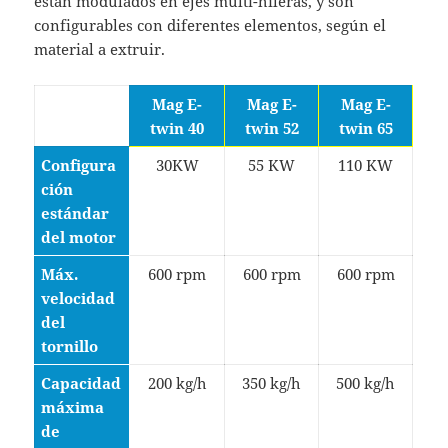
están modulados en ejes multi-hileras, y son
configurables con diferentes elementos, según el
material a extruir.
Mag E-
Mag E-
Mag E-
twin 40
twin 52
twin 65
Configura
30KW
55 KW
110 KW
ción
estándar
del motor
Máx.
600 rpm
600 rpm
600 rpm
velocidad
del
tornillo
Capacidad
200 kg/h
350 kg/h
500 kg/h
máxima
de