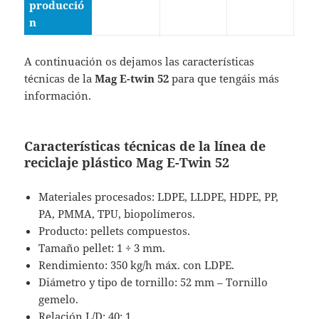
producció
n
A continuación os dejamos las características
técnicas de la
Mag E-twin 52
para que tengáis más
información.
Características técnicas de la línea de
reciclaje plástico Mag E-Twin 52
Materiales procesados: LDPE, LLDPE, HDPE, PP,
PA, PMMA, TPU, biopolímeros.
Producto: pellets compuestos.
Tamaño pellet: 1 ÷ 3 mm.
Rendimiento: 350 kg/h máx. con LDPE.
Diámetro y tipo de tornillo: 52 mm – Tornillo
gemelo.
Relación L/D: 40: 1