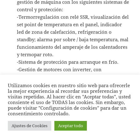
gestión de máquina con los siguientes sistemas de
control y protección:
-Termorregulación con relé SSR, visualización del
set point de temperatura en el panel, indicador
led de zona de calefacción, refrigeración o
standby; alarma por sobre / baja temperatura, mal
funcionamiento del amperaje de los calentadores
y termopar roto.
-Sistema de protección para arranque en frío.
-Gestión de motores con inverter, con
visualización de parámetros de velocidad y rpm y
amperaje en tiempo real.
Utilizamos cookies en nuestro sitio web para ofrecerle
la mejor experiencia al recordar sus preferencias y
-Gestión del transductor de control de presión (si
visitas repetidas. Al hacer clic en "Aceptar todas", usted
está instalado) con visualización de barras en
consiente el uso de TODAS las cookies. Sin embargo,
tiempo real y posibilidad de configurar alarma y
puede visitar "Configuración de cookies" para dar un
consentimiento controlado.
umbral.
Protección: el sistema de control incluye la
Ajustes de Cookies
Aceptar todo
siguiente protección:
-Motores Absorción extrema: 2 umbrales, alarma