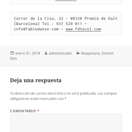
Carrer de la Cisa, 22 – 08338 Premià de Dalt 
(Barcelona) Tel.: 937 529 011 – 
info@fabiodanze.com – 
www.fdtecsl.com
Publicado
Autor
Categorías
enero 31, 2018
administrador
Maquinaria
,
Stretch
el
Film
Deja una respuesta
Tu dirección de correo electrónico no será publicada.
Los campos
obligatorios están marcados con
*
COMENTARIO
*