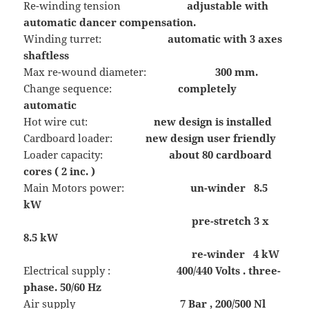
Re-winding tension
adjustable with
automatic dancer compensation.
Winding turret:
automatic with 3 axes
shaftless
Max re-wound diameter:
300 mm.
Change sequence:
completely
automatic
Hot wire cut:
new design is installed
Cardboard loader:
new design user friendly
Loader capacity:
about 80 cardboard
cores ( 2 inc. )
Main Motors power:
un-winder 8.5
kW
pre-stretch 3 x
8.5 kW
re-winder 4 kW
Electrical supply :
400/440 Volts . three-
phase. 50/60 Hz
Air supply
7 Bar , 200/500 Nl