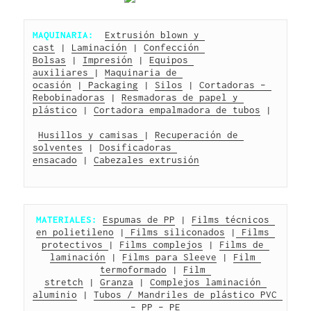
MAQUINARIA:
Extrusión blown y 
cast
 | 
Laminación
 | 
Confección 
Bolsas
 | 
Impresión
 | 
Equipos 
auxiliares 
| 
Maquinaria de 
ocasión
 |
 Packaging
 | 
Silos
 | 
Cortadoras – 
Rebobinadoras
 | 
Resmadoras de papel y 
plástico
 | 
Cortadora empalmadora de tubos
 |
Husillos y camisas 
| 
Recuperación de 
solventes
 | 
Dosificadoras 
ensacado
 | 
Cabezales extrusión
MATERIALES:
Espumas de PP
 | 
Films técnicos 
en polietileno
 |
 Films siliconados
 |
 Films 
protectivos 
| 
Films complejos
 | 
Films de 
laminación
 | 
Films para Sleeve
 | 
Film 
termoformado
 | 
Film 
stretch
 | 
Granza
 | 
Complejos laminación 
aluminio
 | 
Tubos / Mandriles de plástico PVC 
– PP – PE