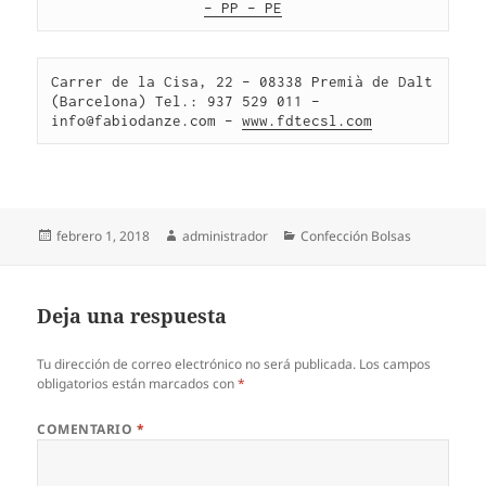
– PP – PE
Carrer de la Cisa, 22 – 08338 Premià de Dalt 
(Barcelona) Tel.: 937 529 011 – 
info@fabiodanze.com – 
www.fdtecsl.com
Publicado
Autor
Categorías
febrero 1, 2018
administrador
Confección Bolsas
el
Deja una respuesta
Tu dirección de correo electrónico no será publicada.
Los campos
obligatorios están marcados con
*
COMENTARIO
*