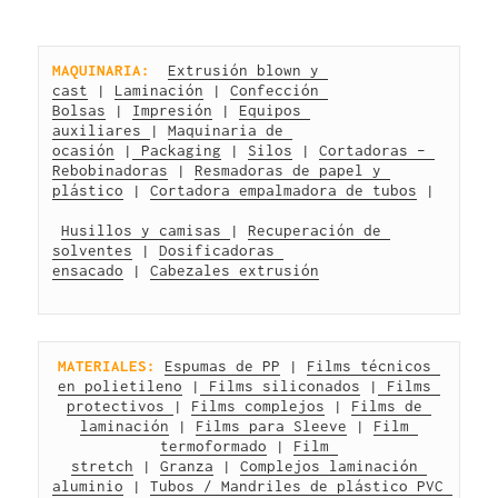
MAQUINARIA:
Extrusión blown y 
cast
 | 
Laminación
 | 
Confección 
Bolsas
 | 
Impresión
 | 
Equipos 
auxiliares 
| 
Maquinaria de 
ocasión
 |
 Packaging
 | 
Silos
 | 
Cortadoras – 
Rebobinadoras
 | 
Resmadoras de papel y 
plástico
 | 
Cortadora empalmadora de tubos
 |
Husillos y camisas 
| 
Recuperación de 
solventes
 | 
Dosificadoras 
ensacado
 | 
Cabezales extrusión
MATERIALES:
Espumas de PP
 | 
Films técnicos 
en polietileno
 |
 Films siliconados
 |
 Films 
protectivos 
| 
Films complejos
 | 
Films de 
laminación
 | 
Films para Sleeve
 | 
Film 
termoformado
 | 
Film 
stretch
 | 
Granza
 | 
Complejos laminación 
aluminio
 | 
Tubos / Mandriles de plástico PVC 