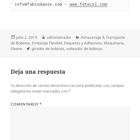
info@fabiodanze.com – 
www.fdtecsl.com
Publicado
Autor
Categorías
julio 2, 2019
administrador
Almacenaje & Transporte
el
de Bobinas
,
Embalaje Flexible
,
Etiquetas y Adhesivos
,
Maquinaria
,
Etiquetas
Sleeve
girador de bobinas
,
volteador de bobinas
Deja una respuesta
Tu dirección de correo electrónico no será publicada.
Los campos
obligatorios están marcados con
*
COMENTARIO
*