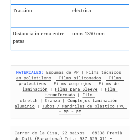
Tracción
eléctrica
Distancia interna entre
unos 1350 mm
patas
MATERIALES:
Espumas de PP
 | 
Films técnicos 
en polietileno
 |
 Films siliconados
 |
 Films 
protectivos 
| 
Films complejos
 | 
Films de 
laminación
 | 
Films para Sleeve
 | 
Film 
termoformado
 | 
Film 
stretch
 | 
Granza
 | 
Complejos laminación 
aluminio
 | 
Tubos / Mandriles de plástico PVC 
– PP – PE
Carrer de la Cisa, 22 baixos – 08338 Premià 
de Dalt (Barcelona) Tel.: 937 529 011 – 