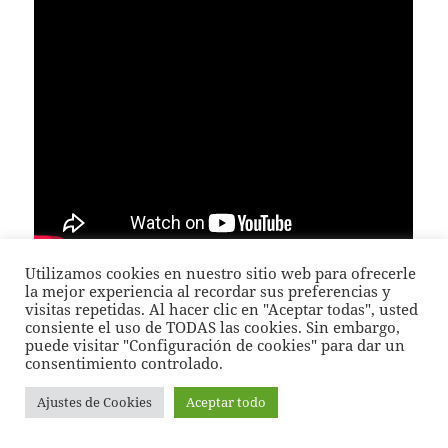
Utilizamos cookies en nuestro sitio web para ofrecerle
la mejor experiencia al recordar sus preferencias y
Vamos a ver las características básicas de la
SM
visitas repetidas. Al hacer clic en "Aceptar todas", usted
Combi
:
consiente el uso de TODAS las cookies. Sin embargo,
puede visitar "Configuración de cookies" para dar un
consentimiento controlado.
2
Grosor de material: spundbond 25-100 g/m
;
2
meltblown: 5-40 g/m
.
Ajustes de Cookies
Aceptar todo
Ancho máximo del no-tejido producido: 200-250
mm.