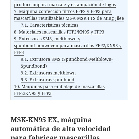
producciónpara marcaje y estampación de logos
7.
Máquina confección filtros FFP2 y FFP3 para
mascarillas reutilizables MGA-MSK-FTS de Ming Jilee
7.1.
Características técnicas
8.
Materiales mascarillas FFP2/KN95 y FFP3
9.
Extrusoras SMS, meltblown y
spunbond nonwoven para mascarillas FFP2/KN95 y
FFP3
9.1.
Extrusora SMS (Spundbond-Meltblown-
Spundbond)
9.2.
Extrusoras meltblown
9.3.
Extrusoras spunbond
10.
Máquinas para embalaje de mascarillas
FFP2/KN95 y FFP3
MSK-KN95 EX, m
áquina
automática de alta velocidad
para fabricar mascarillas