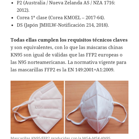
P2 (Australia / Nueva Zelanda AS / NZA 1716:
2012).
Corea 1ª clase (Corea KMOEL – 2017-64).
DS (Japón JMHLW-Notificación 214, 2018).
Todas ellas cumplen los requisitos técnicos claves
y son equivalentes, con lo que las máscaras chinas
KN95 son igual de válidas que las FFP2 europeas o
las N95 norteamericanas.
La normativa vigente para
las mascarillas FFP2 es la EN 149:2001+A1:2009.
Mascarillas KN95/FFP2 producidas con la MGA-MSK-KN95.