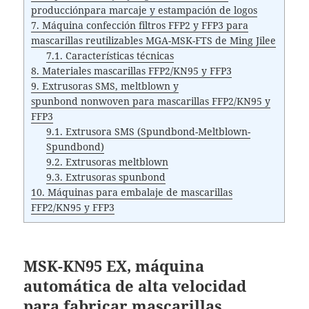
producciónpara marcaje y estampación de logos
7.
Máquina confección filtros FFP2 y FFP3 para
mascarillas reutilizables MGA-MSK-FTS de Ming Jilee
7.1.
Características técnicas
8.
Materiales mascarillas FFP2/KN95 y FFP3
9.
Extrusoras SMS, meltblown y
spunbond nonwoven para mascarillas FFP2/KN95 y
FFP3
9.1.
Extrusora SMS (Spundbond-Meltblown-
Spundbond)
9.2.
Extrusoras meltblown
9.3.
Extrusoras spunbond
10.
Máquinas para embalaje de mascarillas
FFP2/KN95 y FFP3
MSK-KN95 EX, m
áquina
automática de alta velocidad
para fabricar mascarillas