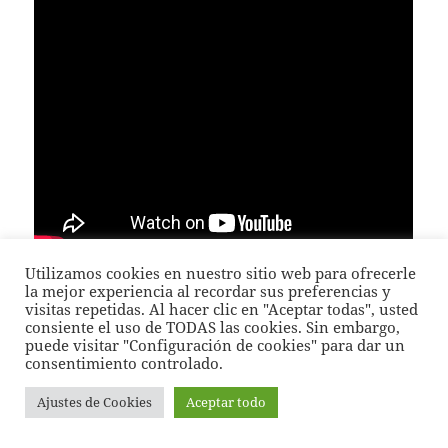
Utilizamos cookies en nuestro sitio web para ofrecerle
la mejor experiencia al recordar sus preferencias y
Vamos a ver las características básicas de la
SM
visitas repetidas. Al hacer clic en "Aceptar todas", usted
Combi
:
consiente el uso de TODAS las cookies. Sin embargo,
puede visitar "Configuración de cookies" para dar un
consentimiento controlado.
2
Grosor de material: spundbond 25-100 g/m
;
2
meltblown: 5-40 g/m
.
Ajustes de Cookies
Aceptar todo
Ancho máximo del no-tejido producido: 200-250
mm.