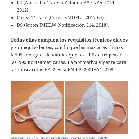
P2 (Australia / Nueva Zelanda AS / NZA 1716:
2012).
Corea 1ª clase (Corea KMOEL – 2017-64).
DS (Japón JMHLW-Notificación 214, 2018).
Todas ellas cumplen los requisitos técnicos claves
y son equivalentes, con lo que las máscaras chinas
KN95 son igual de válidas que las FFP2 europeas o
las N95 norteamericanas.
La normativa vigente para
las mascarillas FFP2 es la EN 149:2001+A1:2009.
Mascarillas KN95/FFP2 producidas con la MGA-MSK-KN95.